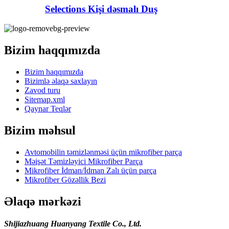
Selections Kişi dəsmalı Duş
Bizim haqqımızda
Bizim haqqımızda
Bizimlə əlaqə saxlayın
Zavod turu
Sitemap.xml
Qaynar Teqlər
Bizim məhsul
Avtomobilin təmizlənməsi üçün mikrofiber parça
Məişət Təmizləyici Mikrofiber Parça
Mikrofiber İdman/İdman Zalı üçün parça
Mikrofiber Gözəllik Bezi
Əlaqə mərkəzi
Shijiazhuang Huanyang Textile Co., Ltd.