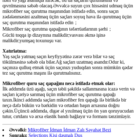
nəm və yağı asanlıqla itirəcək, bu da saçların qurumasına və
qıvrılmasına səbəb olacaq.Əvvəlcə suyun çox hissəsini udmaq üçün
mikrofiber saç qurutma maşınından istifadə edin, sonra saçın
zədələnməsini azaltmaq üçün saçları soyuq hava ilə qurutmaq üçün
saç qurutma maşınından istifadə edin；
Mikrofiber saç qurutma qapağının təfərrüatlarının şərhi；
Güclü toqqa ip dizaynına malikdir;vasvası əkmə işinə
malikdir;yumşaq toxunuşu var.
Xatırlatma:
Yaş saçla yatmaq saçın keyfiyyətinə zərər verə bilər və saç
tökülməsinə səbəb ola bilər.Ağ saçları uzatmaq asandır.Odur ki,
saçınıza qulluq etmək üçün saçınızı yuduqdan sonra mümkün qədər
tez saç qurutma maşını ilə qurutmalısınız.
Mikrofiber quru saç qapağını necə istifadə etmək olar:
İlk addımda üzü aşağı, saçın təbii şəkildə sallanmasına icazə verin və
saçları içəriyə sarımaq üçün mikrofiber saç qurutma qapağı
taxın.İkinci addımda saçları mikrofiber fen qapağı ilə birlikdə bir
neçə dəfə bükün və bərkidin və ortadan başın arxasına doğru
çəkin.Üçüncü addımda, digər əl yıxılmaq üçün ön yan qoruyucudan
tutur, cırtdanı və arxa elastik bandı bağlayır və formanı tənzimləyir.
Əvvəlki:
Mikrofiber İdman İdman Zalı Səyahət Bezi
Sonrakı:
Selections Kişi dəsmalı Duş