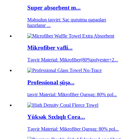
Super absorbent m...
Məhsulun təsviri: Saç qurutma qapaqları
hazırlanır ...
Mikrofiber vafli...
Təsvir Material: Mikrofiber(80%polyester+2...
Professional şüşə...
təsvir Material: Mikrofiber Qarışıq: 80% pol...
Yüksək Sıxlıqlı Cora...
Təsvir Material: Mikrofiber Qarışıq: 80% pol...