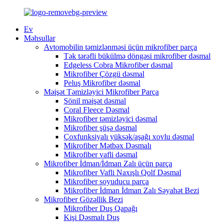
Ev
Məhsullar
Avtomobilin təmizlənməsi üçün mikrofiber parça
Tək tərəfli bükülmə döngəsi mikrofiber dəsmal
Edgeless Cobra Mikrofiber dəsmal
Mikrofiber Çözgü dəsmal
Peluş Mikrofiber dəsmal
Məişət Təmizləyici Mikrofiber Parça
Şönil məişət dəsmal
Coral Fleece Dəsmal
Mikrofiber təmizləyici dəsmal
Mikrofiber şüşə dəsmal
Çoxfunksiyalı yüksək/aşağı xovlu dəsmal
Mikrofiber Mətbəx Dəsmalı
Mikrofiber vafli dəsmal
Mikrofiber İdman/İdman Zalı üçün parça
Mikrofiber Vafli Naxışlı Qolf Dəsmal
Mikrofiber soyuducu parça
Mikrofiber İdman İdman Zalı Səyahət Bezi
Mikrofiber Gözəllik Bezi
Mikrofiber Duş Qapağı
Kişi Dəsmalı Duş