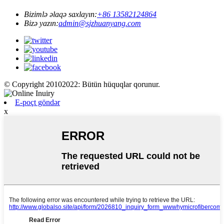
Bizimlə əlaqə saxlayın:
+86 13582124864
Bizə yazın:
admin@sjzhuanyang.com
© Copyright 20102022: Bütün hüquqlar qorunur.
E-poçt göndər
x