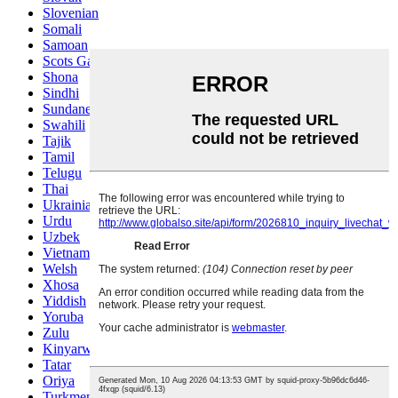
Slovenian
Somali
Samoan
Scots Gaelic
Shona
Sindhi
Sundanese
Swahili
Tajik
Tamil
Telugu
Thai
Ukrainian
Urdu
Uzbek
Vietnamese
Welsh
Xhosa
Yiddish
Yoruba
Zulu
Kinyarwanda
Tatar
Oriya
Turkmen