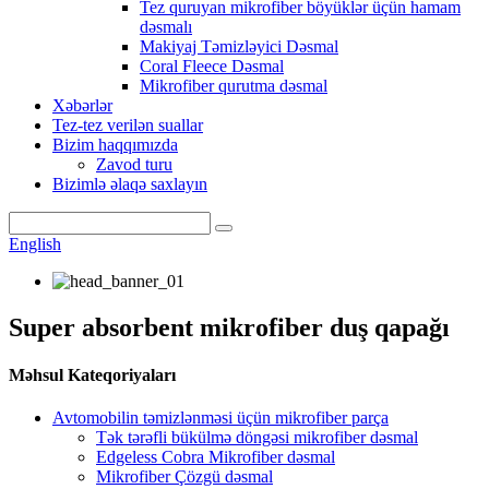
Tez quruyan mikrofiber böyüklər üçün hamam
dəsmalı
Makiyaj Təmizləyici Dəsmal
Coral Fleece Dəsmal
Mikrofiber qurutma dəsmal
Xəbərlər
Tez-tez verilən suallar
Bizim haqqımızda
Zavod turu
Bizimlə əlaqə saxlayın
English
Super absorbent mikrofiber duş qapağı
Məhsul Kateqoriyaları
Avtomobilin təmizlənməsi üçün mikrofiber parça
Tək tərəfli bükülmə döngəsi mikrofiber dəsmal
Edgeless Cobra Mikrofiber dəsmal
Mikrofiber Çözgü dəsmal