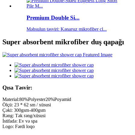
Premium Double Si...
Məhsulun təsviri: Kənarsız mikrofiber cl...
Super absorbent mikrofiber duş qapağı
Qısa Təsvir:
Material:80%Polyester20%Poyamid
Ölçü: 23 * 62 sm / xüsusi
Çəki: 300gsm-400gsm
Rəng: Tək rəng/xüsusi
İstifadə: Ev və spa
Logo: Fərdi loqo