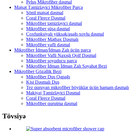
Peluş Mikrofiber dəsmal
Məişət Təmizləyici Mikrofiber Parça
Şönil məişət dəsmal
Coral Fleece Dəsmal
Mikrofiber təmizləyici dəsmal
Mikrofiber şüşə dəsmal
Çoxfunksiyalı yüksək/aşağı xovlu dəsmal
Mikrofiber Mətbəx Dəsmalı
Mikrofiber vafli dəsmal
Mikrofiber İdman/İdman Zalı üçün parça
Mikrofiber Vafli Naxışlı Qolf Dəsmal
Mikrofiber soyuducu parça
Mikrofiber İdman İdman Zalı Səyahət Bezi
Mikrofiber Gözəllik Bezi
Mikrofiber Duş Qapağı
Kişi Dəsmalı Duş
Tez quruyan mikrofiber böyüklər üçün hamam dəsmalı
Makiyaj Təmizləyici Dəsmal
Coral Fleece Dəsmal
Mikrofiber qurutma dəsmal
Tövsiyə