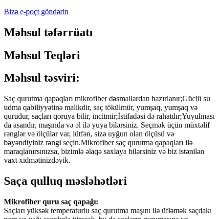
Bizə e-poçt göndərin
Məhsul təfərrüatı
Məhsul Teqləri
Məhsul təsviri:
Saç qurutma qapaqları mikrofiber dəsmallardan hazırlanır;Güclü su
udma qabiliyyətinə malikdir, saç tökülmür, yumşaq, yumşaq və
qurudur, saçları qoruya bilir, incitmir;İstifadəsi də rahatdır;Yuyulması
da asandır, maşında və əl ilə yuya bilərsiniz. Seçmək üçün müxtəlif
rənglər və ölçülər var, lütfən, sizə uyğun olan ölçüsü və
bəyəndiyiniz rəngi seçin.Mikrofiber saç qurutma qapaqları ilə
maraqlanırsınızsa, bizimlə əlaqə saxlaya bilərsiniz və biz istənilən
vaxt xidmətinizdəyik.
Saça qulluq məsləhətləri
Mikrofiber quru saç qapağı:
Saçları yüksək temperaturlu saç qurutma maşını ilə üfləmək saçdakı