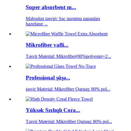
Super absorbent m...
Məhsulun təsviri: Saç qurutma qapaqları
hazırlanır ...
Mikrofiber vafli...
Təsvir Material: Mikrofiber(80%polyester+2...
Professional şüşə...
təsvir Material: Mikrofiber Qarışıq: 80% pol...
Yüksək Sıxlıqlı Cora...
Təsvir Material: Mikrofiber Qarışıq: 80% pol...