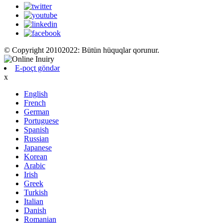
© Copyright 20102022: Bütün hüquqlar qorunur.
E-poçt göndər
x
English
French
German
Portuguese
Spanish
Russian
Japanese
Korean
Arabic
Irish
Greek
Turkish
Italian
Danish
Romanian