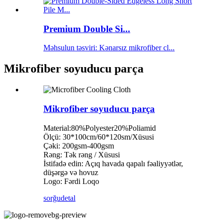
Premium Double Si...
Məhsulun təsviri: Kənarsız mikrofiber cl...
Mikrofiber soyuducu parça
Mikrofiber soyuducu parça
Material:80%Polyester20%Poliamid
Ölçü: 30*100cm/60*120sm/Xüsusi
Çəki: 200gsm-400gsm
Rəng: Tək rəng / Xüsusi
İstifadə edin: Açıq havada qapalı fəaliyyətlər,
düşərgə və hovuz
Logo: Fərdi Loqo
sorğu
detal