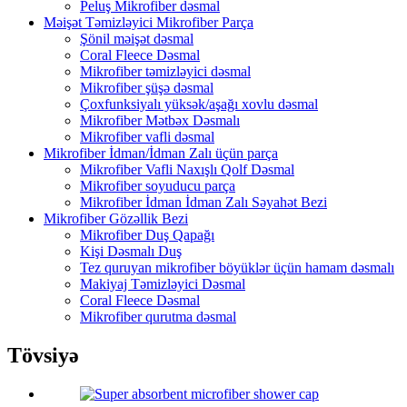
Peluş Mikrofiber dəsmal
Məişət Təmizləyici Mikrofiber Parça
Şönil məişət dəsmal
Coral Fleece Dəsmal
Mikrofiber təmizləyici dəsmal
Mikrofiber şüşə dəsmal
Çoxfunksiyalı yüksək/aşağı xovlu dəsmal
Mikrofiber Mətbəx Dəsmalı
Mikrofiber vafli dəsmal
Mikrofiber İdman/İdman Zalı üçün parça
Mikrofiber Vafli Naxışlı Qolf Dəsmal
Mikrofiber soyuducu parça
Mikrofiber İdman İdman Zalı Səyahət Bezi
Mikrofiber Gözəllik Bezi
Mikrofiber Duş Qapağı
Kişi Dəsmalı Duş
Tez quruyan mikrofiber böyüklər üçün hamam dəsmalı
Makiyaj Təmizləyici Dəsmal
Coral Fleece Dəsmal
Mikrofiber qurutma dəsmal
Tövsiyə