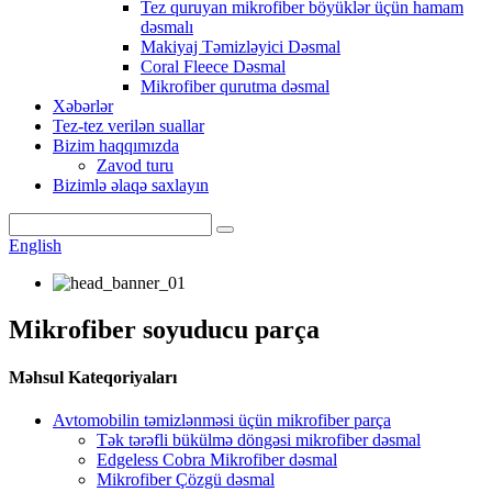
Tez quruyan mikrofiber böyüklər üçün hamam
dəsmalı
Makiyaj Təmizləyici Dəsmal
Coral Fleece Dəsmal
Mikrofiber qurutma dəsmal
Xəbərlər
Tez-tez verilən suallar
Bizim haqqımızda
Zavod turu
Bizimlə əlaqə saxlayın
English
Mikrofiber soyuducu parça
Məhsul Kateqoriyaları
Avtomobilin təmizlənməsi üçün mikrofiber parça
Tək tərəfli bükülmə döngəsi mikrofiber dəsmal
Edgeless Cobra Mikrofiber dəsmal
Mikrofiber Çözgü dəsmal