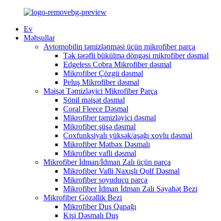
Ev
Məhsullar
Avtomobilin təmizlənməsi üçün mikrofiber parça
Tək tərəfli bükülmə döngəsi mikrofiber dəsmal
Edgeless Cobra Mikrofiber dəsmal
Mikrofiber Çözgü dəsmal
Peluş Mikrofiber dəsmal
Məişət Təmizləyici Mikrofiber Parça
Şönil məişət dəsmal
Coral Fleece Dəsmal
Mikrofiber təmizləyici dəsmal
Mikrofiber şüşə dəsmal
Çoxfunksiyalı yüksək/aşağı xovlu dəsmal
Mikrofiber Mətbəx Dəsmalı
Mikrofiber vafli dəsmal
Mikrofiber İdman/İdman Zalı üçün parça
Mikrofiber Vafli Naxışlı Qolf Dəsmal
Mikrofiber soyuducu parça
Mikrofiber İdman İdman Zalı Səyahət Bezi
Mikrofiber Gözəllik Bezi
Mikrofiber Duş Qapağı
Kişi Dəsmalı Duş