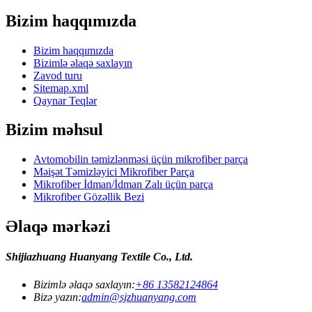
Bizim haqqımızda
Bizim haqqımızda
Bizimlə əlaqə saxlayın
Zavod turu
Sitemap.xml
Qaynar Teqlər
Bizim məhsul
Avtomobilin təmizlənməsi üçün mikrofiber parça
Məişət Təmizləyici Mikrofiber Parça
Mikrofiber İdman/İdman Zalı üçün parça
Mikrofiber Gözəllik Bezi
Əlaqə mərkəzi
Shijiazhuang Huanyang Textile Co., Ltd.
Bizimlə əlaqə saxlayın:
+86 13582124864
Bizə yazın:
admin@sjzhuanyang.com