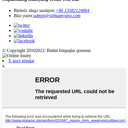
Bizimlə əlaqə saxlayın:
+86 13582124864
Bizə yazın:
admin@sjzhuanyang.com
© Copyright 20102022: Bütün hüquqlar qorunur.
E-poçt göndər
x