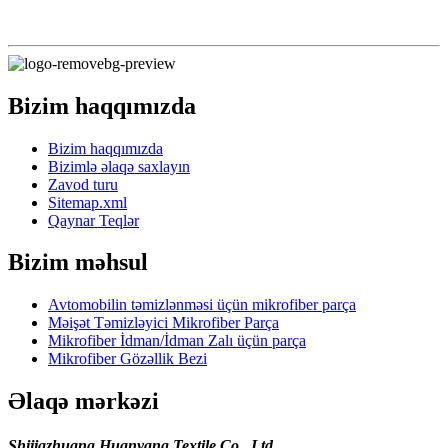
Bizim haqqımızda
Bizim haqqımızda
Bizimlə əlaqə saxlayın
Zavod turu
Sitemap.xml
Qaynar Teqlər
Bizim məhsul
Avtomobilin təmizlənməsi üçün mikrofiber parça
Məişət Təmizləyici Mikrofiber Parça
Mikrofiber İdman/İdman Zalı üçün parça
Mikrofiber Gözəllik Bezi
Əlaqə mərkəzi
Shijiazhuang Huanyang Textile Co., Ltd.