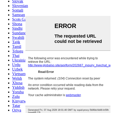
Slovak
Slovenian
Somali
Samoan
Scots Gaelic
Shona
Sindhi
Sundanese
Swahili
Tajik
Tamil
Telugu
Thai
Ukrainian
Urdu
Uzbek
Vietnamese
Welsh
Xhosa
Yiddish
Yoruba
Zulu
Kinyarwanda
Tatar
Oriya