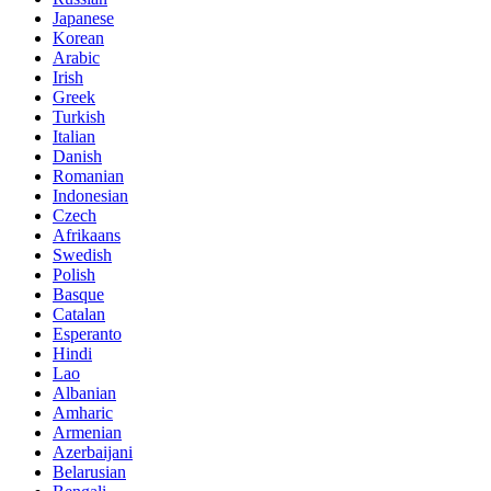
Japanese
Korean
Arabic
Irish
Greek
Turkish
Italian
Danish
Romanian
Indonesian
Czech
Afrikaans
Swedish
Polish
Basque
Catalan
Esperanto
Hindi
Lao
Albanian
Amharic
Armenian
Azerbaijani
Belarusian