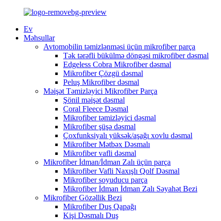
Ev
Məhsullar
Avtomobilin təmizlənməsi üçün mikrofiber parça
Tək tərəfli bükülmə döngəsi mikrofiber dəsmal
Edgeless Cobra Mikrofiber dəsmal
Mikrofiber Çözgü dəsmal
Peluş Mikrofiber dəsmal
Məişət Təmizləyici Mikrofiber Parça
Şönil məişət dəsmal
Coral Fleece Dəsmal
Mikrofiber təmizləyici dəsmal
Mikrofiber şüşə dəsmal
Çoxfunksiyalı yüksək/aşağı xovlu dəsmal
Mikrofiber Mətbəx Dəsmalı
Mikrofiber vafli dəsmal
Mikrofiber İdman/İdman Zalı üçün parça
Mikrofiber Vafli Naxışlı Qolf Dəsmal
Mikrofiber soyuducu parça
Mikrofiber İdman İdman Zalı Səyahət Bezi
Mikrofiber Gözəllik Bezi
Mikrofiber Duş Qapağı
Kişi Dəsmalı Duş