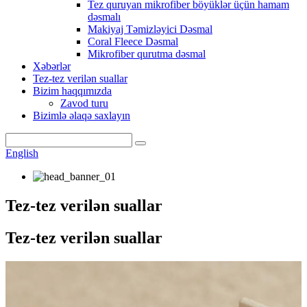
Tez quruyan mikrofiber böyüklər üçün hamam
dəsmalı
Makiyaj Təmizləyici Dəsmal
Coral Fleece Dəsmal
Mikrofiber qurutma dəsmal
Xəbərlər
Tez-tez verilən suallar
Bizim haqqımızda
Zavod turu
Bizimlə əlaqə saxlayın
English
Tez-tez verilən suallar
Tez-tez verilən suallar