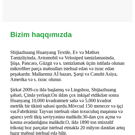
Bizim haqqımızda
Shijiazhuang Huanyang Textile, Ev və Mətbəx
Təmizliyində, Avtomobil və Velosiped təmizləməsində,
Şüşə, Pəncərə, Güzgü və s. təmizləmək üçün istifadə olunan
mikrofiber parça məhsulları istehsal edən və ixrac edən
peşəkardır. Mallarımız Aİ bazarı, Şərqi və Cənubi Asiya,
Amerika və s. ixrac olunur.
Şirkət 2009-cu ildə başlamış və Lingshou, Shijiazhuang
şəhəri, Çində yerləşir.On ildən çox inkişaf etdikdən sonra
Huanyang 10,000 kvadratmetr sahə və 5,000 kvadrat
metrlik bir tikinti sahəsi qurdu.Mövcud 150 menecer və işçi
var.Fabrikimiz Tayvan istehsalı olan toxuculuq maşınına və
aparıcı yerli tikiş səviyyəsinə malikdir.30-dan çox açma və
kəsmə avadanlığına malikdir.O, ildə 1890 ton müxtəlif
trikotaj boz parçalar istehsal etməklə 20 milyon dəstdən artıq
hazır məhsul istehsal edə bilir.