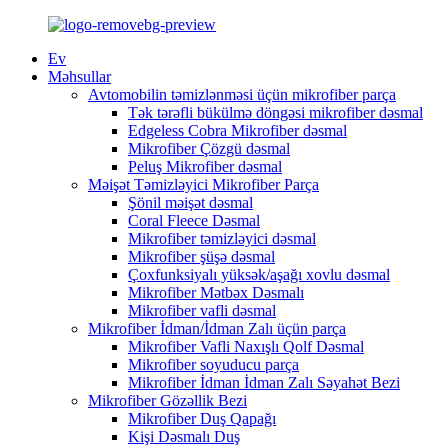
Ev
Məhsullar
Avtomobilin təmizlənməsi üçün mikrofiber parça
Tək tərəfli bükülmə döngəsi mikrofiber dəsmal
Edgeless Cobra Mikrofiber dəsmal
Mikrofiber Çözgü dəsmal
Peluş Mikrofiber dəsmal
Məişət Təmizləyici Mikrofiber Parça
Şönil məişət dəsmal
Coral Fleece Dəsmal
Mikrofiber təmizləyici dəsmal
Mikrofiber şüşə dəsmal
Çoxfunksiyalı yüksək/aşağı xovlu dəsmal
Mikrofiber Mətbəx Dəsmalı
Mikrofiber vafli dəsmal
Mikrofiber İdman/İdman Zalı üçün parça
Mikrofiber Vafli Naxışlı Qolf Dəsmal
Mikrofiber soyuducu parça
Mikrofiber İdman İdman Zalı Səyahət Bezi
Mikrofiber Gözəllik Bezi
Mikrofiber Duş Qapağı
Kişi Dəsmalı Duş