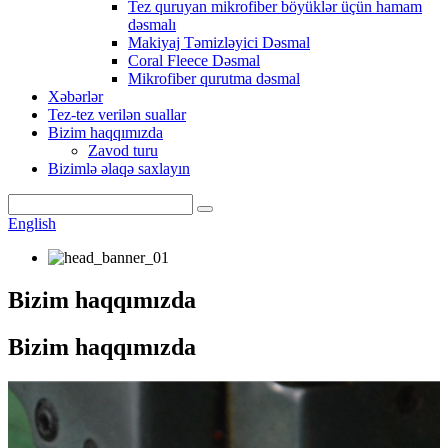
Tez quruyan mikrofiber böyüklər üçün hamam
dəsmalı
Makiyaj Təmizləyici Dəsmal
Coral Fleece Dəsmal
Mikrofiber qurutma dəsmal
Xəbərlər
Tez-tez verilən suallar
Bizim haqqımızda
Zavod turu
Bizimlə əlaqə saxlayın
English
Bizim haqqımızda
Bizim haqqımızda