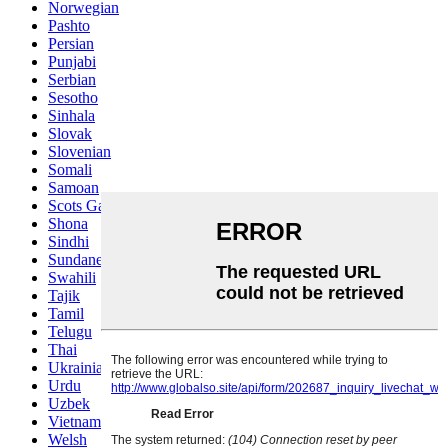
Norwegian
Pashto
Persian
Punjabi
Serbian
Sesotho
Sinhala
Slovak
Slovenian
Somali
Samoan
Scots Gaelic
Shona
Sindhi
Sundanese
Swahili
Tajik
Tamil
Telugu
Thai
Ukrainian
Urdu
Uzbek
Vietnamese
Welsh