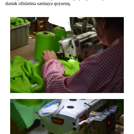
dəstək ofislərinə sərmayə qoyuruq.