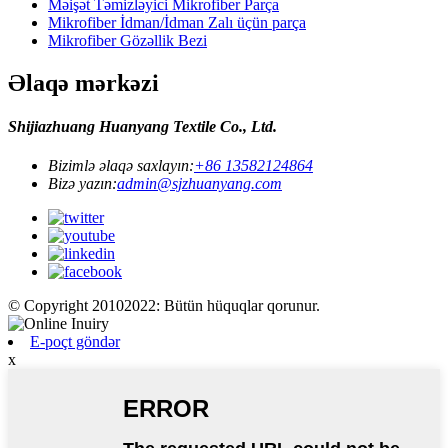
Məişət Təmizləyici Mikrofiber Parça
Mikrofiber İdman/İdman Zalı üçün parça
Mikrofiber Gözəllik Bezi
Əlaqə mərkəzi
Shijiazhuang Huanyang Textile Co., Ltd.
Bizimlə əlaqə saxlayın:
+86 13582124864
Bizə yazın:
admin@sjzhuanyang.com
© Copyright 20102022: Bütün hüquqlar qorunur.
E-poçt göndər
x