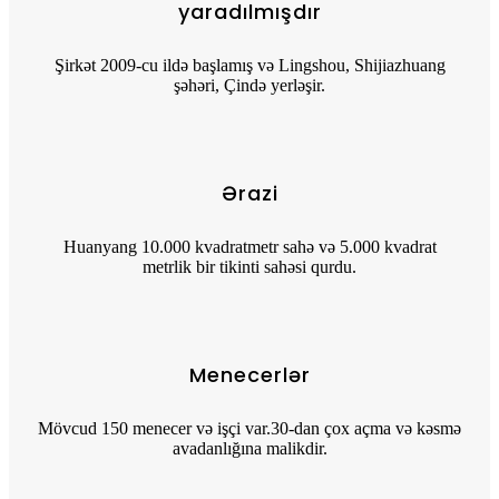
yaradılmışdır
Şirkət 2009-cu ildə başlamış və Lingshou, Shijiazhuang
şəhəri, Çində yerləşir.
Ərazi
Huanyang 10.000 kvadratmetr sahə və 5.000 kvadrat
metrlik bir tikinti sahəsi qurdu.
Menecerlər
Mövcud 150 menecer və işçi var.30-dan çox açma və kəsmə
avadanlığına malikdir.