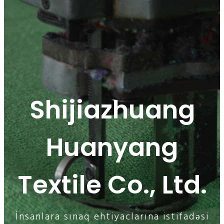
Shijiazhuang
Huanyang
Textile Co., Ltd.
İnsanlara sınaq ehtiyaclarına istifadəsi