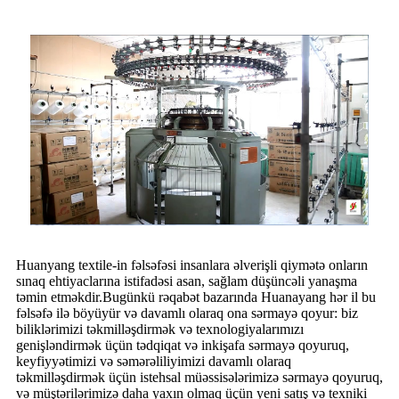
Huanyang textile-in fəlsəfəsi insanlara əlverişli qiymətə onların
sınaq ehtiyaclarına istifadəsi asan, sağlam düşüncəli yanaşma
təmin etməkdir.Bugünkü rəqabət bazarında Huanayang hər il bu
fəlsəfə ilə böyüyür və davamlı olaraq ona sərmayə qoyur: biz
biliklərimizi təkmilləşdirmək və texnologiyalarımızı
genişləndirmək üçün tədqiqat və inkişafa sərmayə qoyuruq,
keyfiyyətimizi və səmərəliliyimizi davamlı olaraq
təkmilləşdirmək üçün istehsal müəssisələrimizə sərmayə qoyuruq,
və müştərilərimizə daha yaxın olmaq üçün yeni satış və texniki