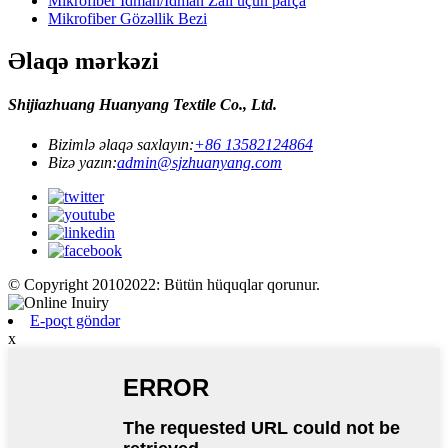
Mikrofiber İdman/İdman Zalı üçün parça
Mikrofiber Gözəllik Bezi
Əlaqə mərkəzi
Shijiazhuang Huanyang Textile Co., Ltd.
Bizimlə əlaqə saxlayın:
+86 13582124864
Bizə yazın:
admin@sjzhuanyang.com
© Copyright 20102022: Bütün hüquqlar qorunur.
E-poçt göndər
x