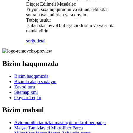
Diqqət Edilməli Məsələlər:
Yuyun, sıxaraq qurudun və istifadə etdikdən
sonra havalandırılan yerə qoyun.
Tətbiq üsulu:
İstifadədən əvvəl birbaşa çirkli silin və ya su ilə
nəmləndirin
sorğu
detal
Bizim haqqımızda
Bizim haqqımızda
Bizimlə əlaqə saxlayın
Zavod turu
Sitemap.xml
Qaynar Teqlər
Bizim məhsul
Avtomobilin təmizlənməsi üçün mikrofiber parça
Məişət Təmizləyici Mikrofiber Parça