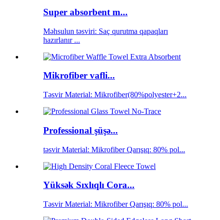
Super absorbent m...
Məhsulun təsviri: Saç qurutma qapaqları
hazırlanır ...
Mikrofiber vafli...
Təsvir Material: Mikrofiber(80%polyester+2...
Professional şüşə...
təsvir Material: Mikrofiber Qarışıq: 80% pol...
Yüksək Sıxlıqlı Cora...
Təsvir Material: Mikrofiber Qarışıq: 80% pol...