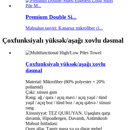
Premium Double Si...
Məhsulun təsviri: Kənarsız mikrofiber cl...
Çoxfunksiyalı yüksək/aşağı xovlu dəsmal
Çoxfunksiyalı yüksək/aşağı xovlu
dəsmal
Material: Mikrofiber (80% polyester + 20%
poliamid)
Çəki: xüsusi gsm
Rəng: ağ / qara / açıq mavi / açıq yaşıl / tünd
yaşıl / açıq boz / tünd boz / açıq qəhvə / xüsusi
rəng
Xüsusiyyət: TEZ QURUYAN, Uşaqlara qarşı
davamlı, Hipoallergen, Davamlı, Antimikrob
Məhsul İstifadəsi:
Quru əllər, Təmiz masa və ya digər mebel