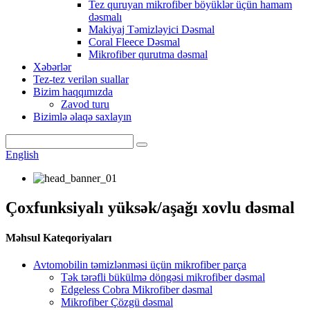
Tez quruyan mikrofiber böyüklər üçün hamam
dəsmalı
Makiyaj Təmizləyici Dəsmal
Coral Fleece Dəsmal
Mikrofiber qurutma dəsmal
Xəbərlər
Tez-tez verilən suallar
Bizim haqqımızda
Zavod turu
Bizimlə əlaqə saxlayın
English
Çoxfunksiyalı yüksək/aşağı xovlu dəsmal
Məhsul Kateqoriyaları
Avtomobilin təmizlənməsi üçün mikrofiber parça
Tək tərəfli bükülmə döngəsi mikrofiber dəsmal
Edgeless Cobra Mikrofiber dəsmal
Mikrofiber Çözgü dəsmal