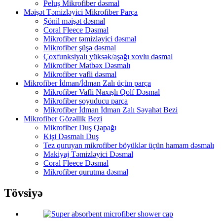
Peluş Mikrofiber dəsmal
Məişət Təmizləyici Mikrofiber Parça
Şönil məişət dəsmal
Coral Fleece Dəsmal
Mikrofiber təmizləyici dəsmal
Mikrofiber şüşə dəsmal
Çoxfunksiyalı yüksək/aşağı xovlu dəsmal
Mikrofiber Mətbəx Dəsmalı
Mikrofiber vafli dəsmal
Mikrofiber İdman/İdman Zalı üçün parça
Mikrofiber Vafli Naxışlı Qolf Dəsmal
Mikrofiber soyuducu parça
Mikrofiber İdman İdman Zalı Səyahət Bezi
Mikrofiber Gözəllik Bezi
Mikrofiber Duş Qapağı
Kişi Dəsmalı Duş
Tez quruyan mikrofiber böyüklər üçün hamam dəsmalı
Makiyaj Təmizləyici Dəsmal
Coral Fleece Dəsmal
Mikrofiber qurutma dəsmal
Tövsiyə