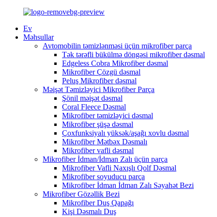
Ev
Məhsullar
Avtomobilin təmizlənməsi üçün mikrofiber parça
Tək tərəfli bükülmə döngəsi mikrofiber dəsmal
Edgeless Cobra Mikrofiber dəsmal
Mikrofiber Çözgü dəsmal
Peluş Mikrofiber dəsmal
Məişət Təmizləyici Mikrofiber Parça
Şönil məişət dəsmal
Coral Fleece Dəsmal
Mikrofiber təmizləyici dəsmal
Mikrofiber şüşə dəsmal
Çoxfunksiyalı yüksək/aşağı xovlu dəsmal
Mikrofiber Mətbəx Dəsmalı
Mikrofiber vafli dəsmal
Mikrofiber İdman/İdman Zalı üçün parça
Mikrofiber Vafli Naxışlı Qolf Dəsmal
Mikrofiber soyuducu parça
Mikrofiber İdman İdman Zalı Səyahət Bezi
Mikrofiber Gözəllik Bezi
Mikrofiber Duş Qapağı
Kişi Dəsmalı Duş