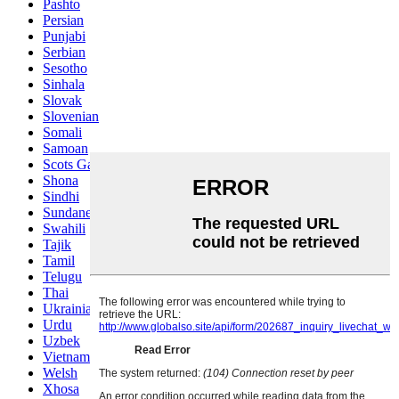
Pashto
Persian
Punjabi
Serbian
Sesotho
Sinhala
Slovak
Slovenian
Somali
Samoan
Scots Gaelic
Shona
Sindhi
Sundanese
Swahili
Tajik
Tamil
Telugu
Thai
Ukrainian
Urdu
Uzbek
Vietnamese
Welsh
Xhosa